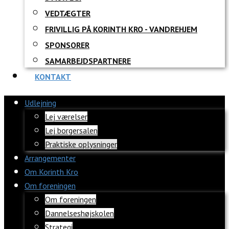
VEDTÆGTER
FRIVILLIG PÅ KORINTH KRO - VANDREHJEM
SPONSORER
SAMARBEJDSPARTNERE
KONTAKT
Udlejning
Lej værelser
Lej borgersalen
Praktiske oplysninger
Arrangementer
Om Korinth Kro
Om foreningen
Om foreningen
Dannelseshøjskolen
Strategi